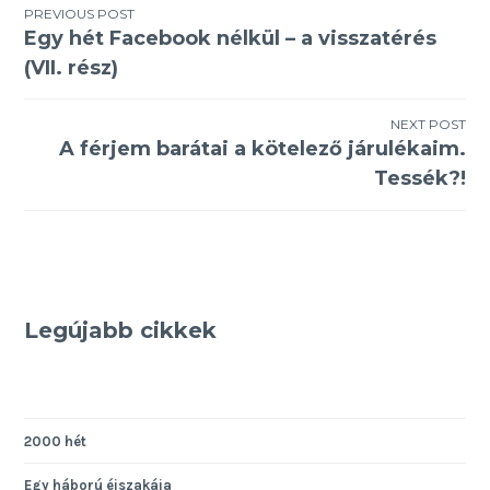
Bejegyzés
PREVIOUS POST
Egy hét Facebook nélkül – a visszatérés
navigáció
(VII. rész)
NEXT POST
A férjem barátai a kötelező járulékaim.
Tessék?!
Legújabb cikkek
2000 hét
Egy háború éjszakája