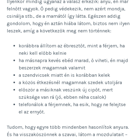
Ilyenkor mindig ugyanaz a válasz érkezik: anyu, én már
felnőtt vagyok. Ő pedig védekezik, nem azért mondja,
csinálja stb., de a mamától így látta. Egészen addig
gondolom, hogy én aztán hiába látom, biztos nem ilyen
leszek, amíg a következők meg nem történnek:
korábbra állítom az ébresztőt, mint a férjem, ha
neki kell előbb kelnie
ha másnapra kevés ebéd marad, ő viheti, én majd
beszerzek magamnak valamit
a szendvicsek miatt én is korábban kelek
a közös étkezésnél magamnak szedek utoljára
először a másiknak veszünk új cipőt, mert
szüksége van rá (jó, ebben néha csalok)
telefonálok a férjemnek, ha esik, hogy ne felejtse
el az ernyőt.
Tudom, hogy egyre több mindenben hasonlítok anyura.
És ha visszaköszönnek a szavai, látom a mozdulatait –