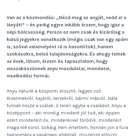
Van az a közmondás: „Nézd meg az anyját, vedd el a
lányát!” – én pedig egyre inkább érzem, hogy igaz a
népi bölcsesség. Persze ez nem csak és kizárólag a
külső jegyekre vonatkozik (mégis csak van egy apám
is, szóval valamelyest rá is hasonlítok), hanem
szokásokra, belső tulajdonságokra. És ahogy telnek
az évek, látom, érzem és tapasztalom, hogy
visszaköszönnek anyu mozdulatai, mondatai,
viselkedési formái.
Anyu nálunk a központi elosztó, legyen szó
érzelmekről, kajáról, tervekről, bármi másról. Nála
futnak össze a szálak, ő tereli egybe a családot. Anyu a
középpont – aki mindig mindent jól tud, aki éppen
ezért mindenkit óv, mindenkivel törődik, mindenkit
maga elé sorol. Sokáig nem értettem, honnan jön a fura
hagyomány a vasárnapi ebédnél, miszerint először