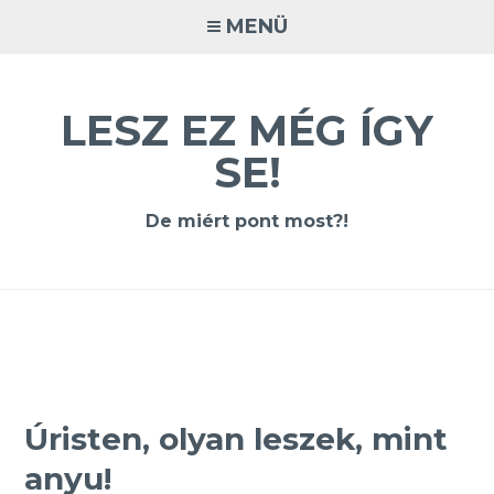
Tovább
MENÜ
a
tartalomra
LESZ EZ MÉG ÍGY
SE!
De miért pont most?!
Úristen, olyan leszek, mint
anyu!