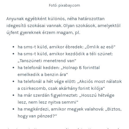
Fotó: pixabay.com
Anyunak egyébként különös, néha határozottan
idegesítő szokásai vannak. Olyan szokások, amelyektől
újfent gyereknek érzem magam, pl.
ha sms-t küld, amikor ébredek: „Ömlik az eső”
ha sms-t küld, amikor kezdődik a téli szünet:
„Tanszüneti menetrend van”
ha telefonál kedden: „Holnap 8 forinttal
emelkedik a benzin ára”
ha telefonál a hét vége előtt: „Akciós most nálatok
a csirkecomb, csak akárhány forint kilója”
ha már szerdán figyelmeztet: „Hosszú hétvége
lesz, nem lesz nyitva semmi”
ha megkérdezi, amikor megyek valahová: „Biztos,
hogy van pénzed?”