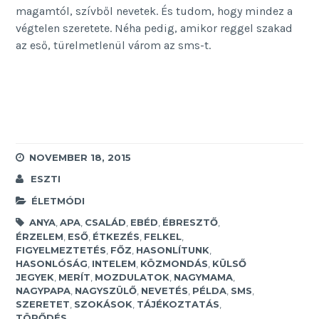
magamtól, szívből nevetek. És tudom, hogy mindez a
végtelen szeretete. Néha pedig, amikor reggel szakad
az eső, türelmetlenül várom az sms-t.
NOVEMBER 18, 2015
ESZTI
ÉLETMÓDI
ANYA
,
APA
,
CSALÁD
,
EBÉD
,
ÉBRESZTŐ
,
ÉRZELEM
,
ESŐ
,
ÉTKEZÉS
,
FELKEL
,
FIGYELMEZTETÉS
,
FŐZ
,
HASONLÍTUNK
,
HASONLÓSÁG
,
INTELEM
,
KÖZMONDÁS
,
KÜLSŐ
JEGYEK
,
MERÍT
,
MOZDULATOK
,
NAGYMAMA
,
NAGYPAPA
,
NAGYSZÜLŐ
,
NEVETÉS
,
PÉLDA
,
SMS
,
SZERETET
,
SZOKÁSOK
,
TÁJÉKOZTATÁS
,
TÖRŐDÉS