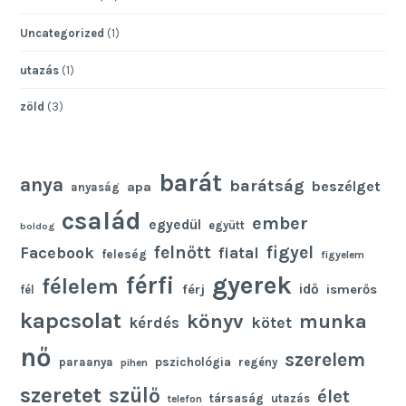
Uncategorized
(1)
utazás
(1)
zöld
(3)
barát
anya
barátság
beszélget
apa
anyaság
család
ember
egyedül
együtt
boldog
felnőtt
figyel
Facebook
fiatal
feleség
figyelem
gyerek
férfi
félelem
idő
férj
ismerős
fél
kapcsolat
könyv
munka
kötet
kérdés
nő
szerelem
pszichológia
paraanya
regény
pihen
szeretet
szülő
élet
társaság
utazás
telefon