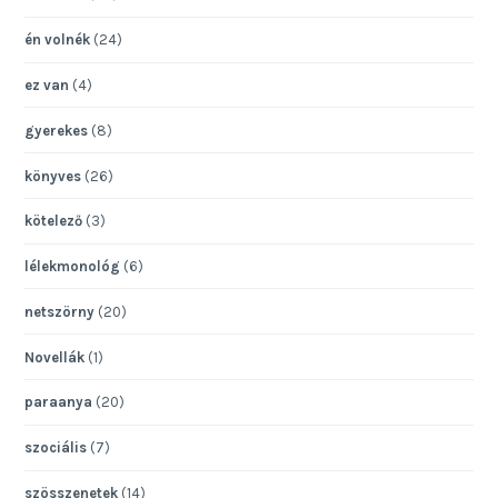
én volnék
(24)
ez van
(4)
gyerekes
(8)
könyves
(26)
kötelező
(3)
lélekmonológ
(6)
netszörny
(20)
Novellák
(1)
paraanya
(20)
szociális
(7)
szösszenetek
(14)