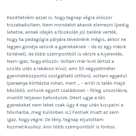
Kezdhetném azzal is, hogy tegnap végre először
kiszabadultam. Nem mondatot akarok elemezni (pedig
lehetne, annak idején a főiskolán jól belénk verték,
hogy ha pedagógia pályára tévednénk mégis, akkor ne
legyen gondja velünk a gyerekeknek – de ez egy másik
történet), de több szempontból is vérzik a kijelentés.
Nem igaz, hogy először. Voltam már kint (értsd a
szülés után a lakáson kívül, ami 55 négyzetméter
gyermekközpontú szolgáltató otthon), voltam egyedül
(paraanya kórházba rohan, mert … – erről is talán majd
később), voltunk együtt családosan – főleg unszolásra,
mielőtt teljesen befordulok. (Mert ugye a téli
gyerekeket nem lehet csak úgy 4 nap után kicipelni a
hóviharba…meg különben is.) Fentiek miatt az sem
igaz, hogy végre. De tény, tegnap eljutottam
kozmetikushoz. Ami több szempontból is fontos.