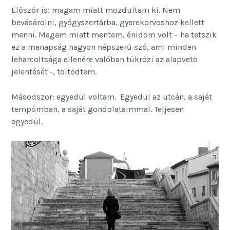
Először is: magam miatt mozdultam ki. Nem
bevásárolni, gyógyszertárba, gyerekorvoshoz kellett
menni. Magam miatt mentem, énidőm volt – ha tetszik
ez a manapság nagyon népszerű szó, ami minden
leharcoltsága ellenére valóban tükrözi az alapvető
jelentését -, töltődtem.
Másodszor: egyedül voltam. Egyedül az utcán, a saját
tempómban, a saját gondolataimmal. Teljesen
egyedül.