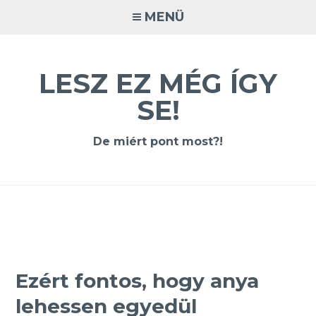
Tovább
MENÜ
a
tartalomra
LESZ EZ MÉG ÍGY
SE!
De miért pont most?!
Ezért fontos, hogy anya
lehessen egyedül