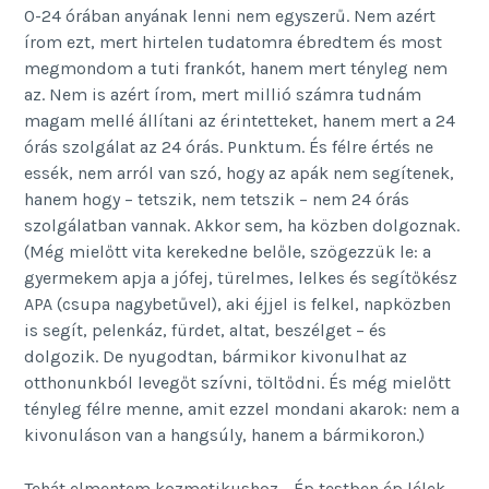
0-24 órában anyának lenni nem egyszerű. Nem azért
írom ezt, mert hirtelen tudatomra ébredtem és most
megmondom a tuti frankót, hanem mert tényleg nem
az. Nem is azért írom, mert millió számra tudnám
magam mellé állítani az érintetteket, hanem mert a 24
órás szolgálat az 24 órás. Punktum. És félre értés ne
essék, nem arról van szó, hogy az apák nem segítenek,
hanem hogy – tetszik, nem tetszik – nem 24 órás
szolgálatban vannak. Akkor sem, ha közben dolgoznak.
(Még mielőtt vita kerekedne belőle, szögezzük le: a
gyermekem apja a jófej, türelmes, lelkes és segítőkész
APA (csupa nagybetűvel), aki éjjel is felkel, napközben
is segít, pelenkáz, fürdet, altat, beszélget – és
dolgozik. De nyugodtan, bármikor kivonulhat az
otthonunkból levegőt szívni, töltődni. És még mielőtt
tényleg félre menne, amit ezzel mondani akarok: nem a
kivonuláson van a hangsúly, hanem a bármikoron.)
Tehát elmentem kozmetikushoz. „Ép testben ép lélek,