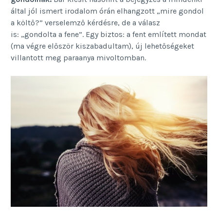
által jól ismert irodalom órán elhangzott „mire gondol
a költő?” verselemző kérdésre, de a válasz
is: „gondolta a fene”. Egy biztos: a fent említett mondat
(ma végre először kiszabadultam), új lehetőségeket
villantott meg paraanya mivoltomban.