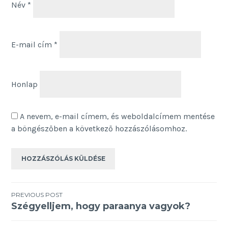
Név
*
E-mail cím
*
Honlap
A nevem, e-mail címem, és weboldalcímem mentése
a böngészőben a következő hozzászólásomhoz.
Bejegyzés
PREVIOUS POST
Szégyelljem, hogy paraanya vagyok?
navigáció