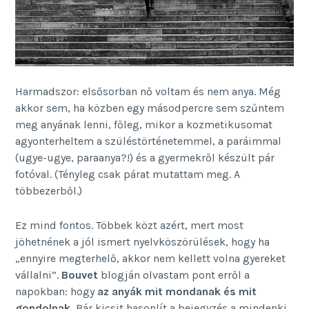
Harmadszor: elsősorban nő voltam és nem anya. Még
akkor sem, ha közben egy másodpercre sem szűntem
meg anyának lenni, főleg, mikor a kozmetikusomat
agyonterheltem a szüléstörténetemmel, a paráimmal
(ugye-ugye, paraanya?!) és a gyermekről készült pár
fotóval. (Tényleg csak párat mutattam meg. A
többezerből.)
Ez mind fontos. Többek közt azért, mert most
jöhetnének a jól ismert nyelvköszörülések, hogy ha
„ennyire megterhelő, akkor nem kellett volna gyereket
vállalni”.
Bouvet
blogján olvastam pont erről a
napokban: hogy
az anyák mit mondanak és mit
gondolnak.
Bár kicsit hasonlít a bejegyzés a mindenki