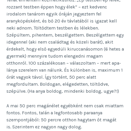
rozzant testben éppen hogy élek” – ezt kedvenc
irodalom tanárom egyik óráján jegyeztem fel
aranyköpésként, és bő 20 év távlatából is igazat kell
neki adnom. Töltődtem testben és lélekben.
Szépültem, pihentem, beszélgettem. Beszélgettem egy
idegennel (aki nem családtag és közeli barát), akit
érdekelt, hogy első egyedüli kiruccanásomon (6 hetes a
gyermek) mennyire tudom elengedni magam
otthonról. 100 százalékosan – válaszoltam – mert apa-
lánya szerelem van nálunk. És különben is, maximum 1
órát vagyok távol. Így történt, 50 perc alatt
megfordultam. Boldogan, elégedetten, töltődve,
szépülve. (Ha anya boldog, mindenki boldog, ugye?!)
A mai 50 perc magánélet egyébként nem csak miattam
fontos. Fontos, talán a legfontosabb paraanya
szempontjából: 50 percre otthon hagytam őt magát
is. Szerintem ez nagyon nagy dolog.