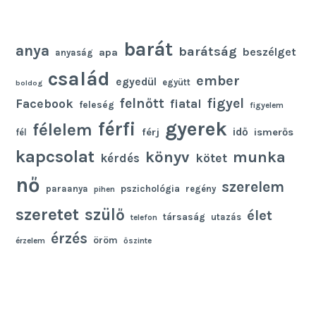
barát
anya
barátság
beszélget
apa
anyaság
család
ember
egyedül
együtt
boldog
felnőtt
figyel
Facebook
fiatal
feleség
figyelem
gyerek
férfi
félelem
idő
férj
ismerős
fél
kapcsolat
könyv
munka
kötet
kérdés
nő
szerelem
pszichológia
paraanya
regény
pihen
szeretet
szülő
élet
társaság
utazás
telefon
érzés
öröm
érzelem
őszinte