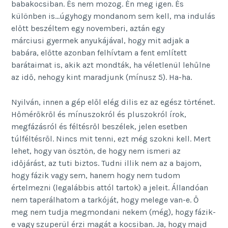
babakocsiban. És nem mozog. Én meg igen. És
különben is…úgyhogy mondanom sem kell, ma indulás
előtt beszéltem egy novemberi, aztán egy
márciusi gyermek anyukájával, hogy mit adjak a
babára, előtte azonban felhívtam a fent említett
barátaimat is, akik azt mondták, ha véletlenül lehűlne
az idő, nehogy kint maradjunk (mínusz 5). Ha-ha.
Nyilván, innen a gép elől elég dilis ez az egész történet.
Hőmérőkről és mínuszokról és pluszokról írok,
megfázásról és féltésről beszélek, jelen esetben
túlféltésről. Nincs mit tenni, ezt még szokni kell. Mert
lehet, hogy van ösztön, de hogy nem ismeri az
időjárást, az tuti biztos. Tudni illik nem az a bajom,
hogy fázik vagy sem, hanem hogy nem tudom
értelmezni (legalábbis attól tartok) a jeleit. Állandóan
nem taperálhatom a tarkóját, hogy melege van-e. Ő
meg nem tudja megmondani nekem (még), hogy fázik-
e vagy szuperül érzi magát a kocsiban. Ja, hogy majd