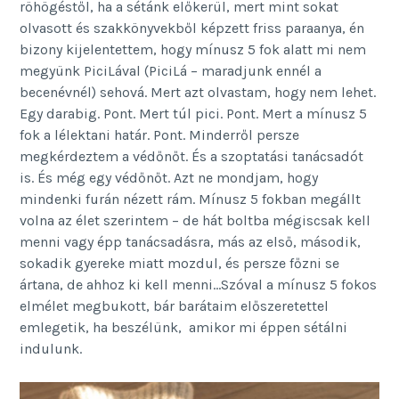
röhögéstől, ha a sétánk előkerül, mert mint sokat
olvasott és szakkönyvekből képzett friss paraanya, én
bizony kijelentettem, hogy mínusz 5 fok alatt mi nem
megyünk PiciLával (PiciLá – maradjunk ennél a
becenévnél) sehová. Mert azt olvastam, hogy nem lehet.
Egy darabig. Pont. Mert túl pici. Pont. Mert a mínusz 5
fok a lélektani határ. Pont. Minderről persze
megkérdeztem a védőnőt. És a szoptatási tanácsadót
is. És még egy védőnőt. Azt ne mondjam, hogy
mindenki furán nézett rám. Mínusz 5 fokban megállt
volna az élet szerintem – de hát boltba mégiscsak kell
menni vagy épp tanácsadásra, más az első, második,
sokadik gyereke miatt mozdul, és persze főzni se
ártana, de ahhoz ki kell menni…Szóval a mínusz 5 fokos
elmélet megbukott, bár barátaim előszeretettel
emlegetik, ha beszélünk, amikor mi éppen sétálni
indulunk.