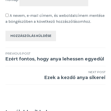
A nevem, e-mail címem, és weboldalcímem mentése
a böngészőben a következő hozzászólásomhoz.
Bejegyzés
PREVIOUS POST
Ezért fontos, hogy anya lehessen egyedül
navigáció
NEXT POST
Ezek a kezdő anya sikerei