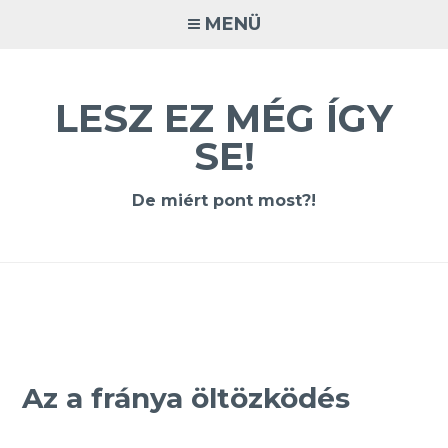
Tovább
MENÜ
a
tartalomra
LESZ EZ MÉG ÍGY
SE!
De miért pont most?!
Az a fránya öltözködés