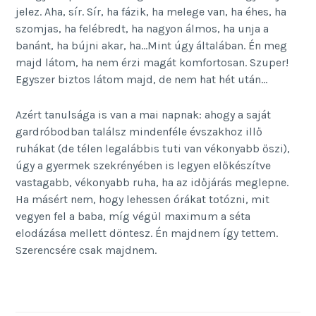
jelez. Aha, sír. Sír, ha fázik, ha melege van, ha éhes, ha
szomjas, ha felébredt, ha nagyon álmos, ha unja a
banánt, ha bújni akar, ha…Mint úgy általában. Én meg
majd látom, ha nem érzi magát komfortosan. Szuper!
Egyszer biztos látom majd, de nem hat hét után…
Azért tanulsága is van a mai napnak: ahogy a saját
gardróbodban találsz mindenféle évszakhoz illő
ruhákat (de télen legalábbis tuti van vékonyabb őszi),
úgy a gyermek szekrényében is legyen előkészítve
vastagabb, vékonyabb ruha, ha az időjárás meglepne.
Ha másért nem, hogy lehessen órákat totózni, mit
vegyen fel a baba, míg végül maximum a séta
elodázása mellett döntesz. Én majdnem így tettem.
Szerencsére csak majdnem.