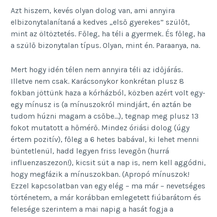
Azt hiszem, kevés olyan dolog van, ami annyira
elbizonytalanítaná a kedves „első gyerekes” szülőt,
mint az öltöztetés. Főleg, ha téli a gyermek. És főleg, ha
a szülő bizonytalan típus. Olyan, mint én. Paraanya, na.
Mert hogy idén télen nem annyira téli az időjárás.
Illetve nem csak. Karácsonykor konkrétan plusz 8
fokban jöttünk haza a kórházból, közben azért volt egy-
egy mínusz is (a mínuszokról mindjárt, én aztán be
tudom húzni magam a csőbe…), tegnap meg plusz 13
fokot mutatott a hőmérő. Mindez óriási dolog (úgy
értem pozitív), főleg a 6 hetes babával, ki lehet menni
büntetlenül, hadd legyen friss levegőn (hurrá
influenzaszezon!), kicsit süt a nap is, nem kell aggódni,
hogy megfázik a mínuszokban. (Apropó mínuszok!
Ezzel kapcsolatban van egy elég – ma már – nevetséges
történetem, a már korábban emlegetett fiúbarátom és
felesége szerintem a mai napig a hasát fogja a