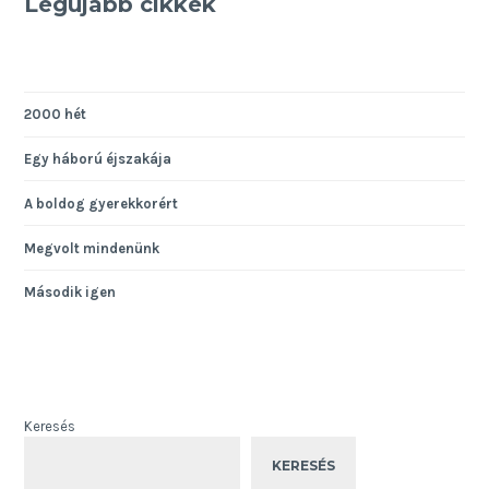
Legújabb cikkek
2000 hét
Egy háború éjszakája
A boldog gyerekkorért
Megvolt mindenünk
Második igen
Keresés
KERESÉS