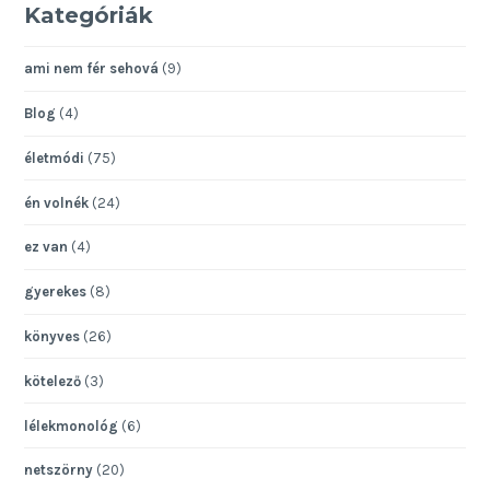
Kategóriák
ami nem fér sehová
(9)
Blog
(4)
életmódi
(75)
én volnék
(24)
ez van
(4)
gyerekes
(8)
könyves
(26)
kötelező
(3)
lélekmonológ
(6)
netszörny
(20)