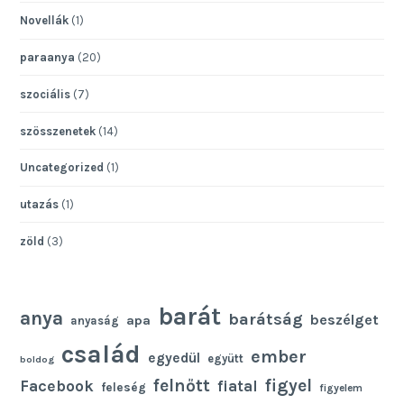
Novellák
(1)
paraanya
(20)
szociális
(7)
szösszenetek
(14)
Uncategorized
(1)
utazás
(1)
zöld
(3)
barát
anya
barátság
beszélget
apa
anyaság
család
ember
egyedül
együtt
boldog
felnőtt
figyel
Facebook
fiatal
feleség
figyelem