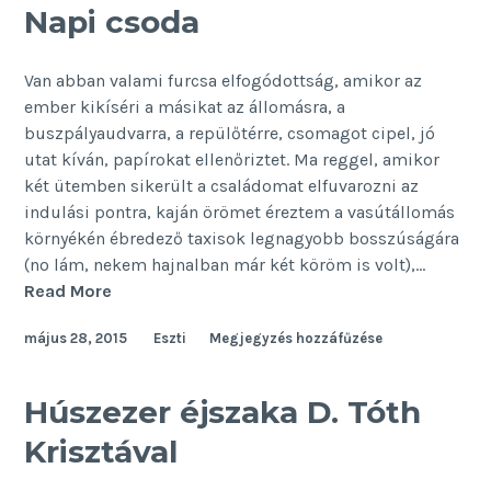
Napi csoda
Van abban valami furcsa elfogódottság, amikor az
ember kikíséri a másikat az állomásra, a
buszpályaudvarra, a repülőtérre, csomagot cipel, jó
utat kíván, papírokat ellenőriztet. Ma reggel, amikor
két ütemben sikerült a családomat elfuvarozni az
indulási pontra, kaján örömet éreztem a vasútállomás
környékén ébredező taxisok legnagyobb bosszúságára
(no lám, nekem hajnalban már két köröm is volt),…
Napi
Read More
csoda
május 28, 2015
Eszti
Megjegyzés hozzáfűzése
Húszezer éjszaka D. Tóth
Krisztával