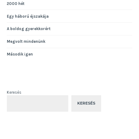
2000 hét
Egy háború éjszakája
A boldog gyerekkorért
Megvolt mindenünk
Második igen
Keresés
KERESÉS