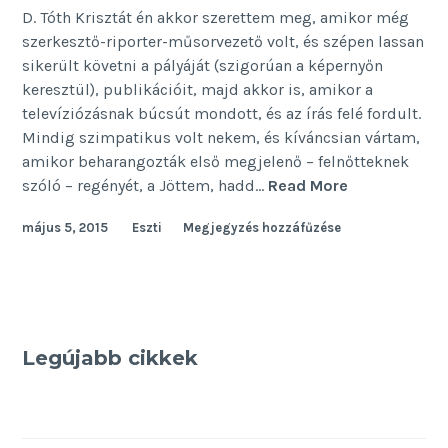
D. Tóth Krisztát én akkor szerettem meg, amikor még
szerkesztő-riporter-műsorvezető volt, és szépen lassan
sikerült követni a pályáját (szigorúan a képernyőn
keresztül), publikációit, majd akkor is, amikor a
televíziózásnak búcsút mondott, és az írás felé fordult.
Mindig szimpatikus volt nekem, és kíváncsian vártam,
amikor beharangozták első megjelenő – felnőtteknek
Húszezer
szóló – regényét, a Jöttem, hadd…
Read More
éjszaka
május 5, 2015
Eszti
Megjegyzés hozzáfűzése
D.
Tóth
Krisztával
Legújabb cikkek