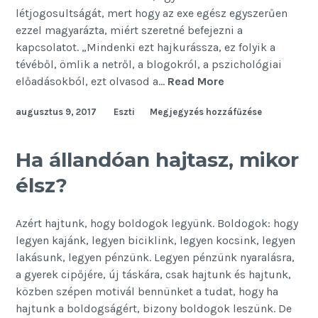
létjogosultságát, mert hogy az exe egész egyszerűen
ezzel magyarázta, miért szeretné befejezni a
kapcsolatot. „Mindenki ezt hajkurássza, ez folyik a
tévéből, ömlik a netről, a blogokról, a pszichológiai
Ezért
előadásokból, ezt olvasod a…
Read More
keresik
augusztus 9, 2017
Eszti
Megjegyzés hozzáfűzése
a
nők
a
Ha állandóan hajtasz, mikor
boldogságot
élsz?
Azért hajtunk, hogy boldogok legyünk. Boldogok: hogy
legyen kajánk, legyen biciklink, legyen kocsink, legyen
lakásunk, legyen pénzünk. Legyen pénzünk nyaralásra,
a gyerek cipőjére, új táskára, csak hajtunk és hajtunk,
közben szépen motivál bennünket a tudat, hogy ha
hajtunk a boldogságért, bizony boldogok leszünk. De