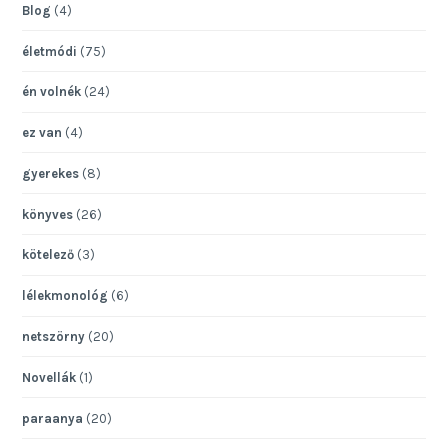
Blog
(4)
életmódi
(75)
én volnék
(24)
ez van
(4)
gyerekes
(8)
könyves
(26)
kötelező
(3)
lélekmonológ
(6)
netszörny
(20)
Novellák
(1)
paraanya
(20)