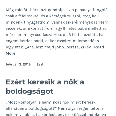
Még mielőtt bárki azt gondolja, ez a paraanya-blogolás
csak a félelmekről és a kétségekről szól, meg kell
mindenkit nyugtatnom, vannak sikerélmények is. Nem
viccelek, amikor azt írom, egy 6 hetes baba mellett ez
már nem megy csodaszámba, de 3 héttel ezelőtt, ha
engem kérdez bárki, akkor maximum lemondóan
legyintek: „Aha, lesz majd jobb…persze, 20 év…
Read
Ezek
More
a
február 3, 2019
Eszti
kezdő
anya
sikerei
Ezért keresik a nők a
boldogságot
„Most komolyan, a harmincas nők miért keresik
állandóan a boldogságot?” Nem olyan régen tette fel
nekem valaki ezt a kérdést, egy szakítással indokolva