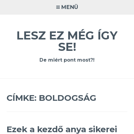
Tovább
MENÜ
a
tartalomra
LESZ EZ MÉG ÍGY
SE!
De miért pont most?!
CÍMKE:
BOLDOGSÁG
Ezek a kezdő anya sikerei