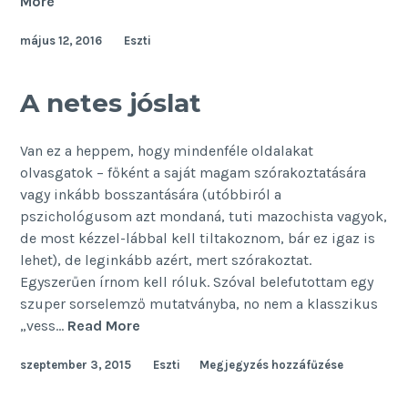
Tényleg
More
önállótlanok
május 12, 2016
Eszti
a
gyerekeink?
A netes jóslat
Van ez a heppem, hogy mindenféle oldalakat
olvasgatok – főként a saját magam szórakoztatására
vagy inkább bosszantására (utóbbiról a
pszichológusom azt mondaná, tuti mazochista vagyok,
de most kézzel-lábbal kell tiltakoznom, bár ez igaz is
lehet), de leginkább azért, mert szórakoztat.
Egyszerűen írnom kell róluk. Szóval belefutottam egy
szuper sorselemző mutatványba, no nem a klasszikus
A
„vess…
Read More
netes
szeptember 3, 2015
Eszti
Megjegyzés hozzáfűzése
jóslat