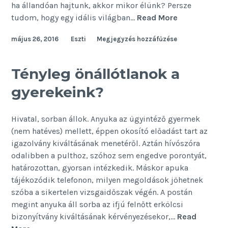
ha állandóan hajtunk, akkor mikor élünk? Persze
Ha
tudom, hogy egy idális világban…
Read More
állandóan
május 26, 2016
Eszti
Megjegyzés hozzáfűzése
hajtasz,
mikor
élsz?
Tényleg önállótlanok a
gyerekeink?
Hivatal, sorban állok. Anyuka az ügyintéző gyermek
(nem hatéves) mellett, éppen okosító előadást tart az
igazolvány kiváltásának menetéről. Aztán hívószóra
odalibben a pulthoz, szóhoz sem engedve porontyát,
határozottan, gyorsan intézkedik. Máskor apuka
tájékozódik telefonon, milyen megoldások jöhetnek
szóba a sikertelen vizsgaidőszak végén. A postán
megint anyuka áll sorba az ifjú felnőtt erkölcsi
bizonyítvány kiváltásának kérvényezésekor,…
Read