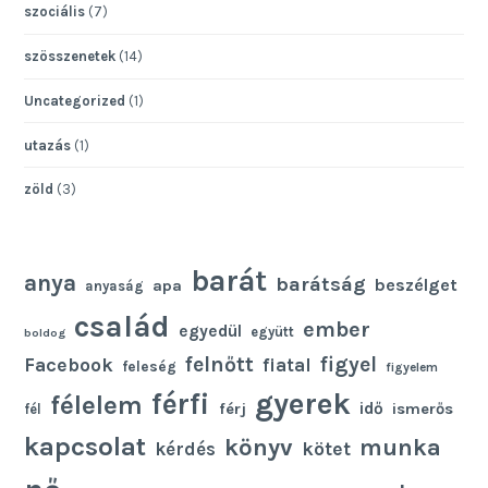
szociális
(7)
szösszenetek
(14)
Uncategorized
(1)
utazás
(1)
zöld
(3)
barát
anya
barátság
beszélget
apa
anyaság
család
ember
egyedül
együtt
boldog
felnőtt
figyel
Facebook
fiatal
feleség
figyelem
gyerek
férfi
félelem
idő
férj
ismerős
fél
kapcsolat
könyv
munka
kötet
kérdés